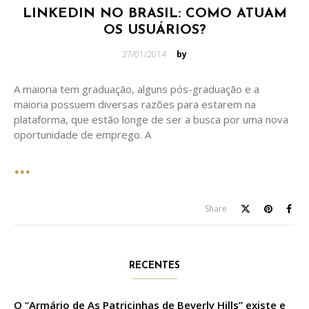
LINKEDIN NO BRASIL: COMO ATUAM
OS USUÁRIOS?
Posted
27/01/2014
by
on
A maioria tem graduação, alguns pós-graduação e a
maioria possuem diversas razões para estarem na
plataforma, que estão longe de ser a busca por uma nova
oportunidade de emprego. A
Share
RECENTES
O “Armário de As Patricinhas de Beverly Hills” existe e