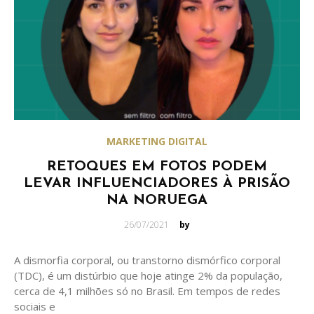
MARKETING DIGITAL
RETOQUES EM FOTOS PODEM
LEVAR INFLUENCIADORES À PRISÃO
NA NORUEGA
Posted
26/07/2021
by
on
A dismorfia corporal, ou transtorno dismórfico corporal
(TDC), é um distúrbio que hoje atinge 2% da população,
cerca de 4,1 milhões só no Brasil. Em tempos de redes
sociais e