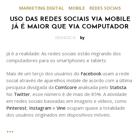
MARKETING DIGITAL
MOBILE
REDES SOCIAIS
USO DAS REDES SOCIAIS VIA MOBILE
JÁ É MAIOR QUE VIA COMPUTADOR
Posted
09/04/2014
by
on
Já é a realidade: As redes sociais estão migrando dos
computadores para os smartphones e tablets.
Mais de um terço dos usuários do
Facebook
usam a rede
social através de aparelhos mobile de acordo com a última
pesquisa divulgada da
ComScore
analisada pelo
Statista
.
No
Twitter
, esse número é de mais de 85%. A atividade
em redes sociais baseadas em imagens e vídeos, como
Pinterest
,
Instagram
e
Vine
ocupam quase a totalidade
dos usuários originados em dispositivos móveis.