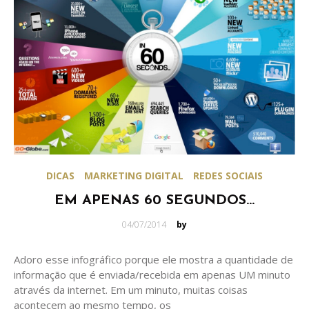
DICAS
MARKETING DIGITAL
REDES SOCIAIS
EM APENAS 60 SEGUNDOS…
Posted
04/07/2014
by
on
Adoro esse infográfico porque ele mostra a quantidade de
informação que é enviada/recebida em apenas UM minuto
através da internet. Em um minuto, muitas coisas
acontecem ao mesmo tempo, os