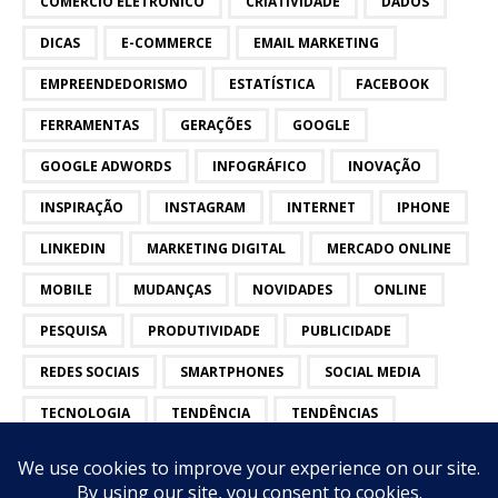
COMÉRCIO ELETRÔNICO
CRIATIVIDADE
DADOS
DICAS
E-COMMERCE
EMAIL MARKETING
EMPREENDEDORISMO
ESTATÍSTICA
FACEBOOK
FERRAMENTAS
GERAÇÕES
GOOGLE
GOOGLE ADWORDS
INFOGRÁFICO
INOVAÇÃO
INSPIRAÇÃO
INSTAGRAM
INTERNET
IPHONE
LINKEDIN
MARKETING DIGITAL
MERCADO ONLINE
MOBILE
MUDANÇAS
NOVIDADES
ONLINE
PESQUISA
PRODUTIVIDADE
PUBLICIDADE
REDES SOCIAIS
SMARTPHONES
SOCIAL MEDIA
TECNOLOGIA
TENDÊNCIA
TENDÊNCIAS
TWITTER
VÍDEOS
YOUTUBE