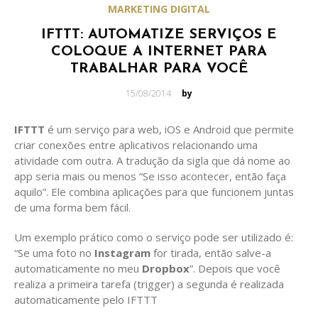
MARKETING DIGITAL
IFTTT: AUTOMATIZE SERVIÇOS E
COLOQUE A INTERNET PARA
TRABALHAR PARA VOCÊ
Posted
15/08/2014
by
on
IFTTT
é um serviço para web, iOS e Android que permite
criar conexões entre aplicativos relacionando uma
atividade com outra. A tradução da sigla que dá nome ao
app seria mais ou menos “Se isso acontecer, então faça
aquilo”. Ele combina aplicações para que funcionem juntas
de uma forma bem fácil.
Um exemplo prático como o serviço pode ser utilizado é:
“Se uma foto no
Instagram
for tirada, então salve-a
automaticamente no meu
Dropbox
”. Depois que você
realiza a primeira tarefa (trigger) a segunda é realizada
automaticamente pelo IFTTT