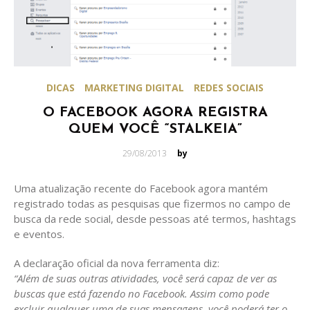
DICAS
MARKETING DIGITAL
REDES SOCIAIS
O FACEBOOK AGORA REGISTRA
QUEM VOCÊ “STALKEIA”
Posted
29/08/2013
by
on
Uma atualização recente do Facebook agora mantém
registrado todas as pesquisas que fizermos no campo de
busca da rede social, desde pessoas até termos, hashtags
e eventos.
A declaração oficial da nova ferramenta diz:
“Além de suas outras atividades, você será capaz de ver as
buscas que está fazendo no Facebook. Assim como pode
excluir qualquer uma de suas mensagens, você poderá ter o