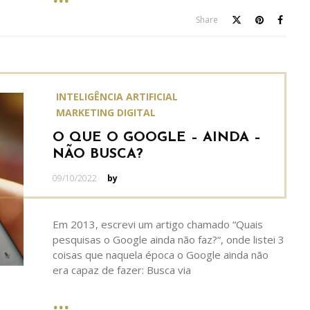
Share
INTELIGÊNCIA ARTIFICIAL
MARKETING DIGITAL
O QUE O GOOGLE – AINDA –
NÃO BUSCA?
Posted
09/10/2022
by
on
Em 2013, escrevi um artigo chamado “Quais
pesquisas o Google ainda não faz?“, onde listei 3
coisas que naquela época o Google ainda não
era capaz de fazer: Busca via