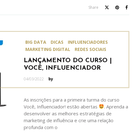
Share
BIG DATA
DICAS
INFLUENCIADORES
MARKETING DIGITAL
REDES SOCIAIS
LANÇAMENTO DO CURSO |
VOCÊ, INFLUENCIADOR
Posted
04/03/2022
by
on
As inscrições para a primeira turma do curso
Você, Influenciador! estão abertas
. Aprenda a
desenvolver as melhores estratégias de
marketing de influência e crie uma relação
profunda com o