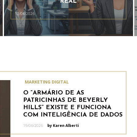
REAL
12/06/2026
MARKETING DIGITAL
O “ARMÁRIO DE AS
PATRICINHAS DE BEVERLY
HILLS” EXISTE E FUNCIONA
COM INTELIGÊNCIA DE DADOS
Posted
19/06/2026
by Karen Alberti
on