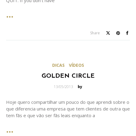
QUIT. If you don’t have
Share
DICAS
VÍDEOS
GOLDEN CIRCLE
Posted
13/05/2013
by
on
Hoje quero compartilhar um pouco do que aprendi sobre o
que diferencia uma empresa que tem clientes de outra que
tem fãs e que vão ser fãs leais enquanto a