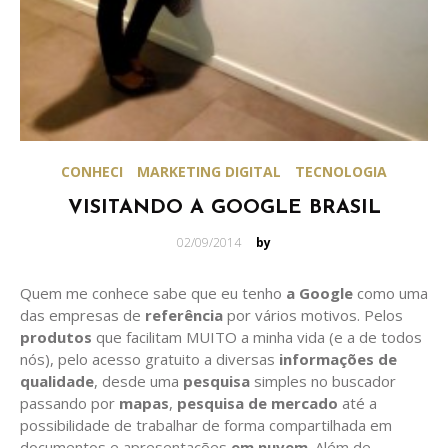
CONHECI
MARKETING DIGITAL
TECNOLOGIA
VISITANDO A GOOGLE BRASIL
Posted
02/09/2014
by
on
Quem me conhece sabe que eu tenho
a Google
como uma
das empresas de
referência
por vários motivos. Pelos
produtos
que facilitam MUITO a minha vida (e a de todos
nós), pelo acesso gratuito a diversas
informações de
qualidade
, desde uma
pesquisa
simples no buscador
passando por
mapas
,
pesquisa de mercado
até a
possibilidade de trabalhar de forma compartilhada em
documentos e apresentações
em nuvem
. Além de