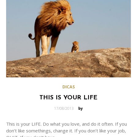
DICAS
THIS IS YOUR LIFE
Posted
17/08/2013
by
on
This is your LIFE. Do what you love, and do it often. If you
don’t like somethings, change it. If you don’t like your job,