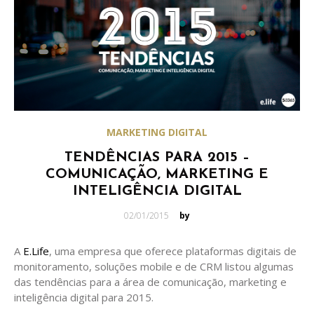
MARKETING DIGITAL
TENDÊNCIAS PARA 2015 –
COMUNICAÇÃO, MARKETING E
INTELIGÊNCIA DIGITAL
Posted
02/01/2015
by
on
A
E.Life
, uma empresa que oferece plataformas digitais de
monitoramento, soluções mobile e de CRM listou algumas
das tendências para a área de comunicação, marketing e
inteligência digital para 2015.