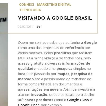
CONHECI
MARKETING DIGITAL
TECNOLOGIA
VISITANDO A GOOGLE BRASIL
Posted
02/09/2014
by
on
Quem me conhece sabe que eu tenho
a Google
como uma das empresas de
referência
por
vários motivos. Pelos
produtos
que facilitam
MUITO a minha vida (e a de todos nós), pelo
acesso gratuito a diversas
informações de
qualidade
, desde uma
pesquisa
simples no
buscador passando por
mapas
,
pesquisa de
mercado
até a possibilidade de trabalhar de
forma compartilhada em documentos e
apresentações
em nuvem
. Além de investirem
alto em
inovação
, desde os locais de trabalho
até
novos produtos
como o
Google Glass
e
Google Fiber
, por exemplo.