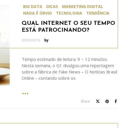
BIG DATA
DICAS
MARKETING DIGITAL
NADA É ÓBVIO
TECNOLOGIA
TENDÊNCIA
QUAL INTERNET O SEU TEMPO
ESTÁ PATROCINANDO?
Posted
29/06/2018
by
on
Tempo estimado de leitura: 9 ~ 12 minutos.
Nesta semana, o G1 divulgou uma reportagem
sobre a fábrica de Fake News – O Notícias Brasil
Online – contando sobre os
Share