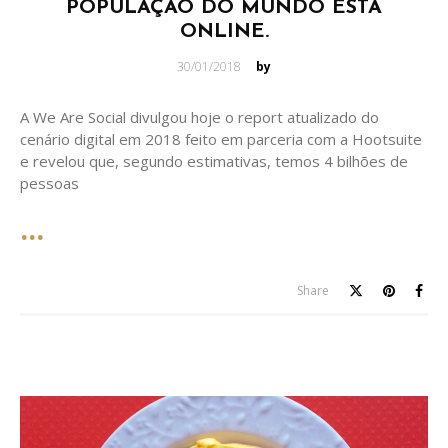
POPULAÇÃO DO MUNDO ESTÁ
ONLINE.
Posted
30/01/2018
by
on
A We Are Social divulgou hoje o report atualizado do
cenário digital em 2018 feito em parceria com a Hootsuite
e revelou que, segundo estimativas, temos 4 bilhões de
pessoas
Share