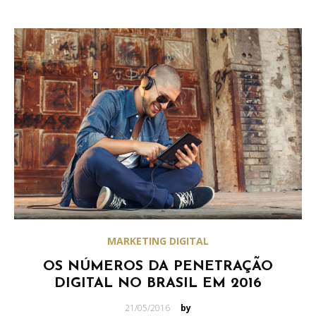
MARKETING DIGITAL
OS NÚMEROS DA PENETRAÇÃO
DIGITAL NO BRASIL EM 2016
Posted
21/05/2016
by