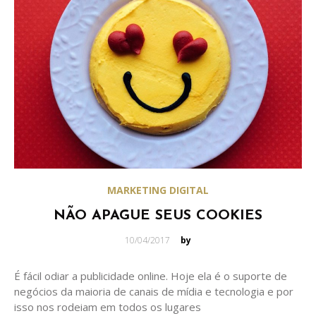
MARKETING DIGITAL
NÃO APAGUE SEUS COOKIES
Posted
10/04/2017
by
on
É fácil odiar a publicidade online. Hoje ela é o suporte de
negócios da maioria de canais de mídia e tecnologia e por
isso nos rodeiam em todos os lugares