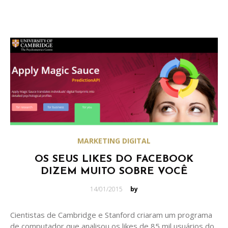
MARKETING DIGITAL
OS SEUS LIKES DO FACEBOOK
DIZEM MUITO SOBRE VOCÊ
Posted
14/01/2015
by
on
Cientistas de Cambridge e Stanford criaram um programa
de computador que analisou os likes de 85 mil usuários do