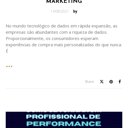
MARKETING
Posted
13/08/2021
by
on
No mundo tecnológico de dados em rápida expansão, as
empresas são abundantes com a riqueza de dados.
Proporcionalmente, os consumidores esperam
experiências de compra mais personalizadas do que nunca.
É
Share