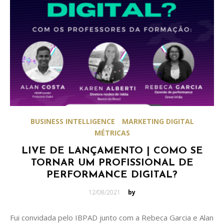
BUSINESS INTELLIGENCE
MARKETING DIGITAL
MÉTRICAS
LIVE DE LANÇAMENTO | COMO SE
TORNAR UM PROFISSIONAL DE
PERFORMANCE DIGITAL?
Posted
12/08/2021
by
on
Fui convidada pelo IBPAD junto com a Rebeca Garcia e Alan