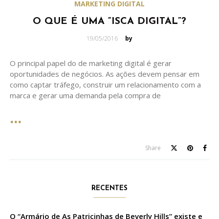
MARKETING DIGITAL
O QUE É UMA “ISCA DIGITAL”?
Posted
19/05/2016
by
on
O principal papel do de marketing digital é gerar
oportunidades de negócios. As ações devem pensar em
como captar tráfego, construir um relacionamento com a
marca e gerar uma demanda pela compra de
Share
RECENTES
O “Armário de As Patricinhas de Beverly Hills” existe e