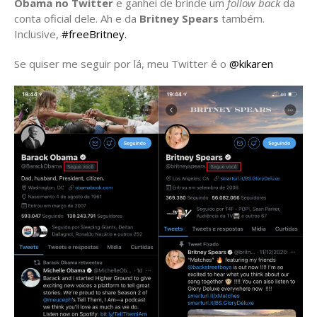
Obama no Twitter
e ganhei de brinde um
follow back
da
conta oficial dele. Ah e da
Britney Spears
também.
Inclusive,
#freeBritney.
Se quiser me seguir por lá, meu Twitter é o
@kikaren