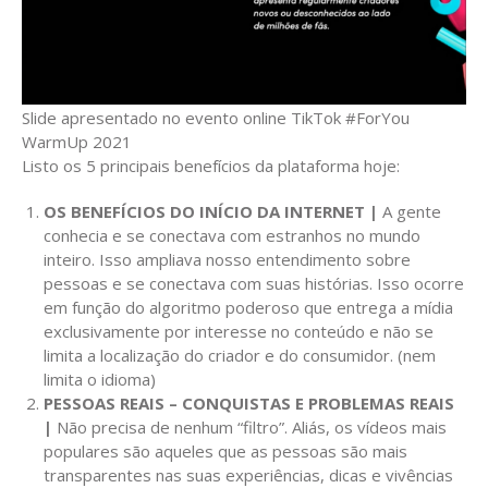
Slide apresentado no evento online TikTok #ForYou
WarmUp 2021
Listo os 5 principais benefícios da plataforma hoje:
OS BENEFÍCIOS DO INÍCIO DA INTERNET |
A gente
conhecia e se conectava com estranhos no mundo
inteiro. Isso ampliava nosso entendimento sobre
pessoas e se conectava com suas histórias. Isso ocorre
em função do algoritmo poderoso que entrega a mídia
exclusivamente por interesse no conteúdo e não se
limita a localização do criador e do consumidor. (nem
limita o idioma)
PESSOAS REAIS – CONQUISTAS E PROBLEMAS REAIS
|
Não precisa de nenhum “filtro”. Aliás, os vídeos mais
populares são aqueles que as pessoas são mais
transparentes nas suas experiências, dicas e vivências