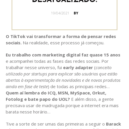
DESATUALIZADO.
POSTED
19/04/2021
BY
ON
O TikTok vai transformar a forma de pensar redes
sociais.
Na realidade, esse processo já começou.
Eu trabalho com marketing digital faz quase 15 anos
e acompanhei todas as fases das redes sociais. Por
trabalhar nesse universo, fui
early adapter
(
conceito
utilizado por startups para explicar são usuários que estão
abertos à experimentação de novidades e de novos produtos
ainda em fase de teste
) de todas as principais redes…
Quem aí lembra do ICQ, MSN, MySpace, Orkut,
Fotolog e bate papo do UOL?
E além disso, a gente
precisava usar de madrugada porque a internet era mais
barata nesse horário…
Tive a sorte de ser umas das primeiras a seguir o
Barack