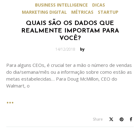
BUSINESS INTELLIGENCE
DICAS
MARKETING DIGITAL
MÉTRICAS
STARTUP
QUAIS SÃO OS DADOS QUE
REALMENTE IMPORTAM PARA
VOCÊ?
Posted
14/12/2018
by
on
Para alguns CEOs, é crucial ter a mão o número de vendas
do dia/semana/mês ou a informação sobre como estão as
metas estabelecidas… Para Doug McMillon, CEO do
Walmart, o
Share