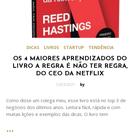
DICAS
LIVROS
STARTUP
TENDÊNCIA
OS 4 MAIORES APRENDIZADOS DO
LIVRO A REGRA É NÃO TER REGRA,
DO CEO DA NETFLIX
Posted
15/03/2021
by
on
Como disse um colega meu, esse livro está no top 3 de
negócios dos últimos anos. Leitura fácil, rápida e com
muitas lições e exemplos das dicas. O livro tem