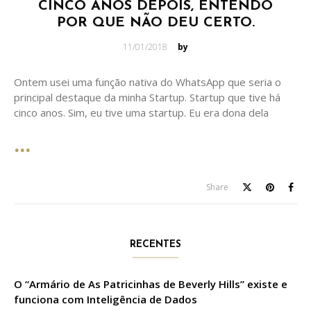
CINCO ANOS DEPOIS, ENTENDO
POR QUE NÃO DEU CERTO.
Posted
11/01/2018
by
on
Ontem usei uma função nativa do WhatsApp que seria o
principal destaque da minha Startup. Startup que tive há
cinco anos. Sim, eu tive uma startup. Eu era dona dela
Share
RECENTES
O “Armário de As Patricinhas de Beverly Hills” existe e
funciona com Inteligência de Dados