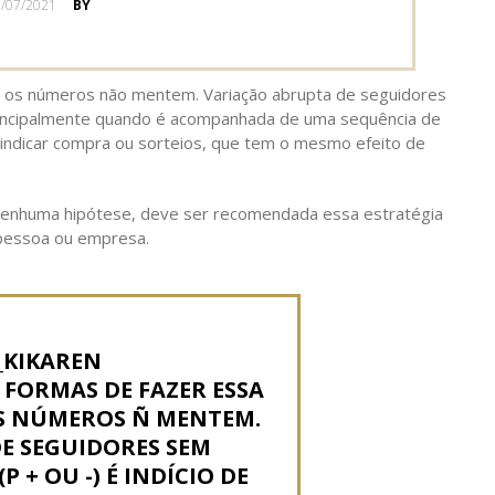
OSTED
/07/2021
BY
N
s os números não mentem. Variação abrupta de seguidores
Principalmente quando é acompanhada de uma sequência de
ndicar compra ou sorteios, que tem o mesmo efeito de
enhuma hipótese, deve ser recomendada essa estratégia
 pessoa ou empresa.
_KIKAREN
 FORMAS DE FAZER ESSA
OS NÚMEROS Ñ MENTEM.
E SEGUIDORES SEM
P + OU -) É INDÍCIO DE