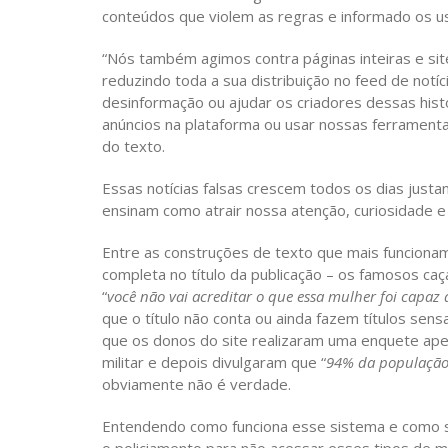
conteúdos que violem as regras e informado os u
“Nós também agimos contra páginas inteiras e sit
reduzindo toda a sua distribuição no feed de notí
desinformação ou ajudar os criadores dessas hist
anúncios na plataforma ou usar nossas ferramenta
do texto.
Essas notícias falsas crescem todos os dias just
ensinam como atrair nossa atenção, curiosidade 
Entre as construções de texto que mais funciona
completa no título da publicação – os famosos caça
“
você não vai acreditar o que essa mulher foi capaz 
que o título não conta ou ainda fazem títulos sen
que os donos do site realizaram uma enquete apen
militar e depois divulgaram que “
94% da população b
obviamente não é verdade.
Entendendo como funciona esse sistema e como s
o policiamento para não acessar esses tipos de m