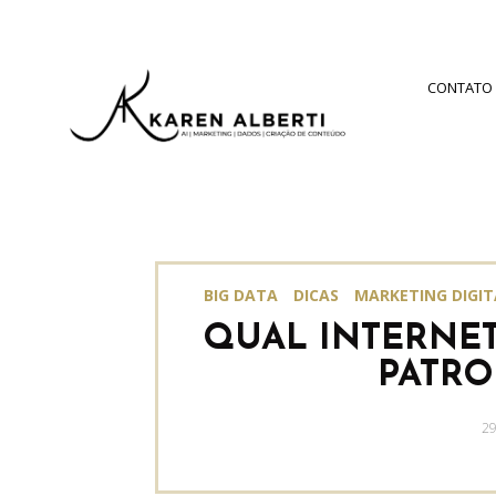
CONTATO
BIG DATA
DICAS
MARKETING DIGIT
QUAL INTERNET
PATR
P
29
O