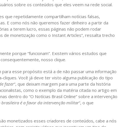
suários sobre os conteúdos que eles veem na rede social.
es que repetidamente compartilham notícias falsas,
cias. E como nós não queremos fazer dinheiro a partir da
órias a terem lucro, essas páginas não podem rodar
s de monetização como o Instant Articles”, ressalta trecho
amente porque “funcionam”. Existem vários estudos que
e consequentemente, nosso clique.
m para esse propósito está a de não passar uma informação
-cliques. Você já deve ter visto alguma publicação do tipo
de fazer
“, que deixam margem para uma parte da história
sacionalistas, como o exemplo da matéria citada no artigo em
as dentro do “O Notícias Brasil Online” sobre a intervenção
rasileira é a favor da intervenção militar
“, o que
ão monetizados esses criadores de conteúdos, cabe a nós
atérias, nem assistir vídeos que incentivam um tipo de