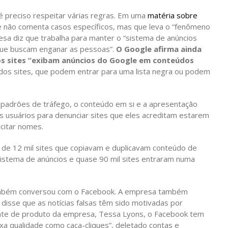
 preciso respeitar várias regras. Em uma
matéria sobre
e não comenta casos específicos, mas que leva o “fenômeno
esa diz que trabalha para manter o “sistema de anúncios
 que buscam enganar as pessoas”.
O Google afirma ainda
 os sites “exibam anúncios do Google em conteúdos
 dos sites, que podem entrar para uma lista negra ou podem
padrões de tráfego, o conteúdo em si e a apresentação
usuários para denunciar sites que eles acreditam estarem
 citar nomes.
 de 12 mil sites que copiavam e duplicavam conteúdo de
sistema de anúncios e quase 90 mil sites entraram numa
mbém conversou com o Facebook. A empresa também
disse que as notícias falsas têm sido motivadas por
ente de produto da empresa, Tessa Lyons, o Facebook tem
xa qualidade como caça-cliques”, deletado contas e