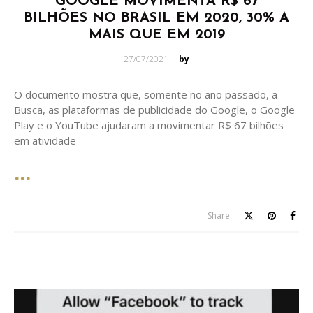
GOOGLE MOVIMENTA R$ 67
BILHÕES NO BRASIL EM 2020, 30% A
MAIS QUE EM 2019
Posted
27/07/2021
by
on
O documento mostra que, somente no ano passado, a
Busca, as plataformas de publicidade do Google, o Google
Play e o YouTube ajudaram a movimentar R$ 67 bilhões
em atividade
Share