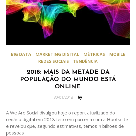
BIG DATA
MARKETING DIGITAL
MÉTRICAS
MOBILE
REDES SOCIAIS
TENDÊNCIA
2018: MAIS DA METADE DA
POPULAÇÃO DO MUNDO ESTÁ
ONLINE.
Posted
30/01/2018
by
on
A We Are Social divulgou hoje o report atualizado do
cenário digital em 2018 feito em parceria com a Hootsuite
e revelou que, segundo estimativas, temos 4 bilhões de
pessoas