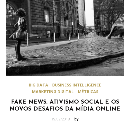
BIG DATA
BUSINESS INTELLIGENCE
MARKETING DIGITAL
MÉTRICAS
FAKE NEWS, ATIVISMO SOCIAL E OS
NOVOS DESAFIOS DA MÍDIA ONLINE
Posted
19/02/2018
by
on