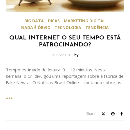
BIG DATA
DICAS
MARKETING DIGITAL
NADA É ÓBVIO
TECNOLOGIA
TENDÊNCIA
QUAL INTERNET O SEU TEMPO ESTÁ
PATROCINANDO?
Posted
29/06/2018
by
on
Tempo estimado de leitura: 9 ~ 12 minutos. Nesta
semana, o G1 divulgou uma reportagem sobre a fábrica de
Fake News – O Notícias Brasil Online – contando sobre os
Share