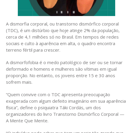
A dismorfia corporal, ou transtorno dismórfico corporal
(TDC), é um distúrbio que hoje atinge 2% da população,
cerca de 4,1 milhões só no Brasil. Em tempos de redes
sociais e culto à aparência em alta, o quadro encontra
terreno fértil para crescer.
A dismorfofobia é o medo patológico de ser ou se tornar
deformado e homens e mulheres são vítimas em igual
proporção. No entanto, os jovens entre 15 e 30 anos
sofrem mais.
“Quem convive com o TDC apresenta preocupação
exagerada com algum defeito imaginário em sua aparência
física”, define o psiquiatra Táki Cordás, um dos
organizadores do livro Transtorno Dismórfico Corporal —
A Mente Que Mente.
“O indivíduo pode achar que tem um nariz tão grande que,