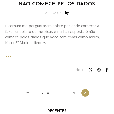
NÃO COMECE PELOS DADOS.
Posted
23/01/2018
by
on
É comum me perguntaram sobre por onde começar a
fazer um plano de métricas e minha resposta é não
comece pelos dados que você tem. “Mas como assim,
Karen?” Muitos clientes
Share
1
2
PREVIOUS
RECENTES