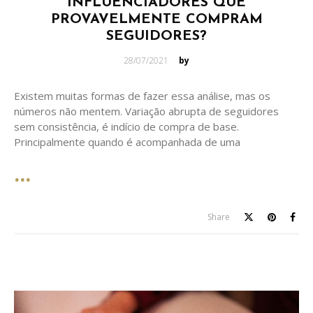
INFLUENCIADORES QUE
PROVAVELMENTE COMPRAM
SEGUIDORES?
Posted
28/07/2021
by
on
Existem muitas formas de fazer essa análise, mas os
números não mentem. Variação abrupta de seguidores
sem consistência, é indício de compra de base.
Principalmente quando é acompanhada de uma
Share