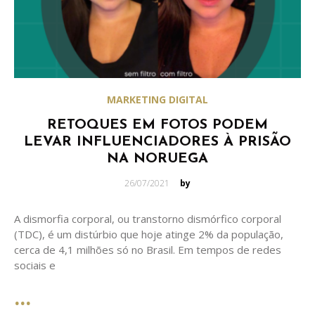
MARKETING DIGITAL
RETOQUES EM FOTOS PODEM
LEVAR INFLUENCIADORES À PRISÃO
NA NORUEGA
Posted
26/07/2021
by
on
A dismorfia corporal, ou transtorno dismórfico corporal
(TDC), é um distúrbio que hoje atinge 2% da população,
cerca de 4,1 milhões só no Brasil. Em tempos de redes
sociais e