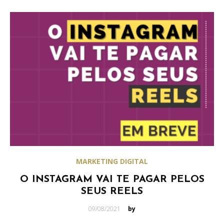
MARKETING DIGITAL
O INSTAGRAM VAI TE PAGAR PELOS
SEUS REELS
Posted
09/08/2021
by
on