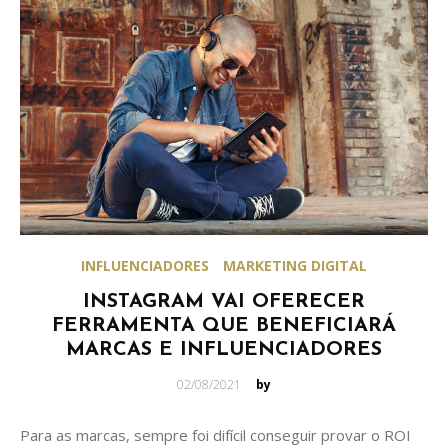
INFLUENCIADORES
MARKETING DIGITAL
INSTAGRAM VAI OFERECER
FERRAMENTA QUE BENEFICIARÁ
MARCAS E INFLUENCIADORES
Posted
02/08/2021
by
on
Para as marcas, sempre foi difícil conseguir provar o ROI