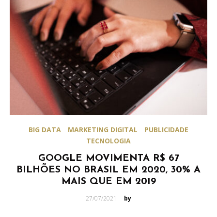
BIG DATA
MARKETING DIGITAL
PUBLICIDADE
TECNOLOGIA
GOOGLE MOVIMENTA R$ 67
BILHÕES NO BRASIL EM 2020, 30% A
MAIS QUE EM 2019
Posted
27/07/2021
by
on