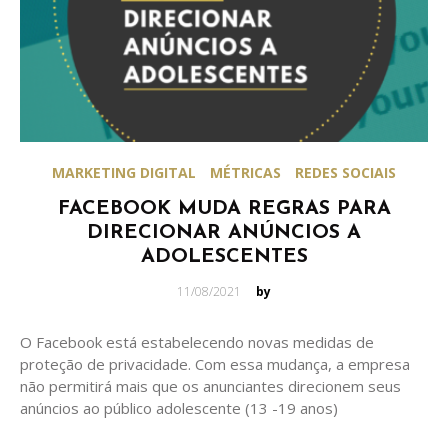
MARKETING DIGITAL
MÉTRICAS
REDES SOCIAIS
FACEBOOK MUDA REGRAS PARA
DIRECIONAR ANÚNCIOS A
ADOLESCENTES
Posted
11/08/2021
by
on
O Facebook está estabelecendo novas medidas de
proteção de privacidade. Com essa mudança, a empresa
não permitirá mais que os anunciantes direcionem seus
anúncios ao público adolescente (13 -19 anos)